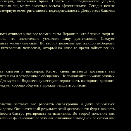
низации, заключения брака. Советы и посредничество друзей,
ельных лиц могут оказаться весьма эффективными. Сегодня нельзя
резмерную осмотрительность, подозрительность. Доверьтесь близким
ты отнимут у вас все время и силы. Вероятно, что близкие люди не
ния, что значительно усложнит вашу деятельность. Следует
зовать жизненные силы. Во второй половине дня женщины-Водолеи
 интересным человеком, который на какое-то время займет все их
сь сплетен и наговоров. Кто-то снова пытается доставить вам
бдительны и осторожны в обещаниях. Не принимайте никаких важных
Для мужчин-Водолеев существует вероятность выгодного делового
ледует хорошо обдумать, прежде чем дать согласие.
льства заставят вас работать сверхурочно и даже заниматься
 делом. Окончательный результат этой деятельности будет зависеть
бности быстро реагировать на изменения. Во второй половине дня
учшение финансового положения, связанное с выгодной покупкой или