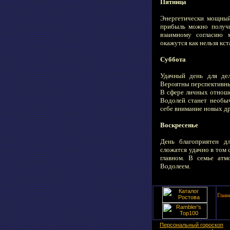
Пятница
Энергетически мощный
прибыль можно получи
взаимному согласию 
окажутся как нельзя кст
Суббота
Удачный день для дел
Вероятны перспективные
В сфере личных отноше
Водолей станет необы
себе внимание новых др
Воскресенье
День благоприятен д
сложатся удачно в том 
главном. В семье атм
Водолеем.
Глав
Персональный гороскоп