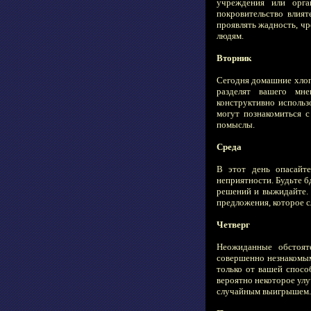
учреждения или орга
покровительство влият
проявлять жадность, ч
людям.
Вторник
Сегодня домашние хлопо
разделят вашего мне
конструктивно исполь
могут познакомиться с
помыслы.
Среда
В этот день опасайте
неприятности. Будьте 
решений и выжидайте. 
предложения, которое с
Четверг
Неожиданные обстояте
совершенно незнакомым
только от вашей спосо
вероятно некоторое ул
случайным выигрышем.