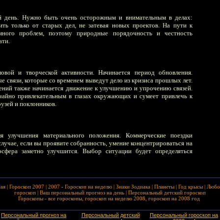
 день. Нужно быть очень осторожным и внимательным в делах:
ть только от старых дел, не затевая новых проектов. На пути к
много проблем, поэтому природные порядочность и честность
ати.
овой и творческой активности. Начинается период обновления.
 связи, которые со временем выведут дело из кризиса прошлых лет.
ний также начинается движение к улучшению и упрочению связей.
чайно привлекательным в глазах окружающих и сумеет привлечь к
узей и поклонников.
ля улучшения материального положения. Коммерческие поездки
случае, если вы проявите собранность, умение концентрироваться на
осфера заметно улучшится. Выбор ситуации будет определяться
ная
|
Гороскоп 2007
|
2007 - Гороскоп на неделю
|
Знаки Зодиака
|
Планеты
|
Год крысы
|
Любо
гороскоп
|
Ваш персональный прогноз на день
|
Персональный детский гороскоп
Гороскопы - все гороскопы, гороскоп на неделю 2008, гороскоп на 2008 год
Персональный прогноз на
Персональный детский
Персональный гороскоп на