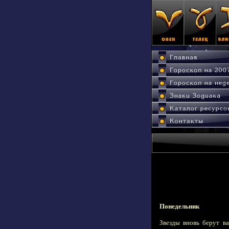
Понедельник
Звезды вновь берут в