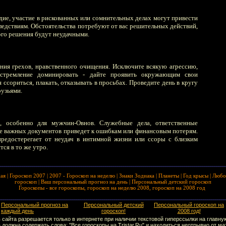
дие, участие в рискованных или сомнительных делах могут привести
ледствиям. Обстоятельства потребуют от вас решительных действий,
ого решения будут неудачными.
ния грехов, нравственного очищения. Исключите всякую агрессию,
, стремление доминировать - дайте проявить окружающим свои
я ссориться, плакать, отказывать в просьбах. Проведите день в кругу
рузьями.
, особенно для мужчин-Овнов. Служебные дела, ответственные
е важных документов приведет к ошибкам или финансовым потерям.
предостерегает от неудач в интимной жизни или ссоры с близким
тся в то же утро.
ная
|
Гороскоп 2007
|
2007 - Гороскоп на неделю
|
Знаки Зодиака
|
Планеты
|
Год крысы
|
Любо
гороскоп
|
Ваш персональный прогноз на день
|
Персональный детский гороскоп
Гороскопы - все гороскопы, гороскоп на неделю 2008, гороскоп на 2008 год
Персональный прогноз на
Персональный детский
Персональный гороскоп на
каждый день
гороскоп!
2008 год!
сайта разрешается только в интернете при наличии текстовой гиперссылки на главную
должна содержать слова: "Все гороскопы на Tristar.Ru" и находиться неотрывно от м