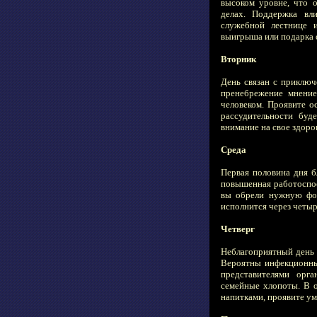
высоком уровне, что 
делах. Поддержка вл
служебной лестнице 
выигрыша или подарка о
Вторник
День связан с приключ
пренебрежение мнени
человеком. Проявите о
рассудительности буд
внимание на свое здоров
Среда
Первая половина дня 
повышенная работоспос
вы обрели нужную фор
исполнится через четыр
Четверг
Неблагоприятный день 
Вероятны инфекционны
представителями орг
семейные хлопоты. В 
напитками, проявите ум