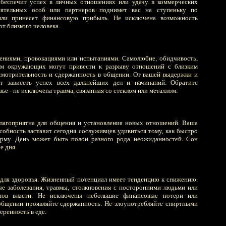
обеспечит успех в личных отношениях или удачу в коммерческих
иятельных особ или партнеров поднимет вас на ступеньку по
или принесет финансовую прибыль. Не исключена возможность
т близкого человека.
ениями, провокациями или испытаниями. Самолюбие, обидчивость,
ем окружающих могут привести к разрыву отношений с близким
смотрительность и сдержанность в общении. От вашей выдержки и
ет зависеть успех всех дальнейших дел и начинаний. Обратите
ье - не исключена травма, связанная со стеклом или металлом.
благоприятна для общения и установления новых отношений. Ваша
обность заставит сегодня сослуживцев удивиться тому, как быстро
му. День может быть полон разного рода неожиданностей. Сон
е дня.
для здоровья. Жизненный потенциал имеет тенденцию к снижению.
е заболевания, травмы, столкновения с посторонними людьми или
анов власти. Не исключены небольшие финансовые потери или
общении проявляйте сдержанность. Не злоупотребляйте спиртными
еренность в еде.