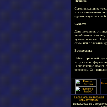
Пятница
Сегодня излишнее усер
к самым плачевным пос
однако результаты люб
Суббота
День покаяния, отпуще
недоброжелательство
лучшие качества. Нельз
семьи или с близкими д
Воскресенье
Неблагоприятный день
встречи или оформлени
Расположение планет 
человеком. Сон исполни
Глав
Персональный гороскоп
совместимости!
Использование материалов 
Ссылка 