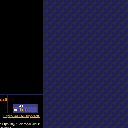
вный
Персональный гороскоп!
 страницу "Все гороскопы".
атериала