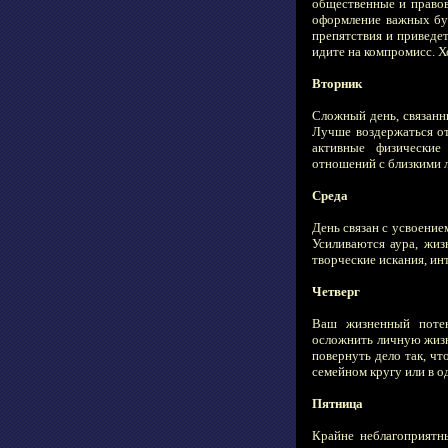
общественные и правов
оформление важных бум
препятствия и приведет
идите на компромисс. Х
Вторник
Сложный день, связанн
Лучше воздержаться от
активные физические
отношений с близкими 
Среда
День связан с усвоение
Усиливаются аура, жиз
творческие искания, и
Четверг
Ваш жизненный потен
осложнить личную жизн
повернуть дело так, чт
семейном кругу или в о
Пятница
Крайне неблагоприятн