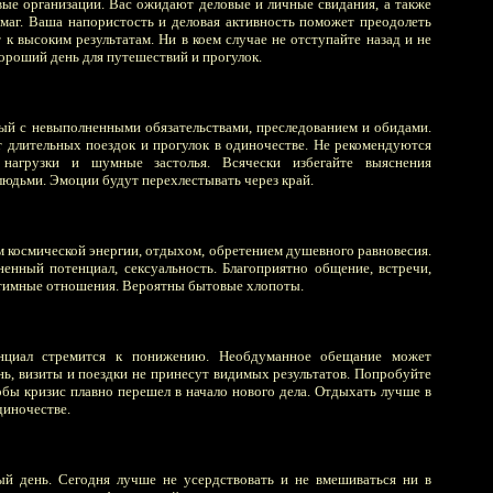
ые организации. Вас ожидают деловые и личные свидания, а также
аг. Ваша напористость и деловая активность поможет преодолеть
 к высоким результатам. Ни в коем случае не отступайте назад и не
ороший день для путешествий и прогулок.
ый с невыполненными обязательствами, преследованием и обидами.
 длительных поездок и прогулок в одиночестве. Не рекомендуются
 нагрузки и шумные застолья. Всячески избегайте выяснения
людьми. Эмоции будут перехлестывать через край.
м космической энергии, отдыхом, обретением душевного равновесия.
ненный потенциал, сексуальность. Благоприятно общение, встречи,
нтимные отношения. Вероятны бытовые хлопоты.
циал стремится к понижению. Необдуманное обещание может
ь, визиты и поездки не принесут видимых результатов. Попробуйте
обы кризис плавно перешел в начало нового дела. Отдыхать лучше в
диночестве.
ый день. Сегодня лучше не усердствовать и не вмешиваться ни в