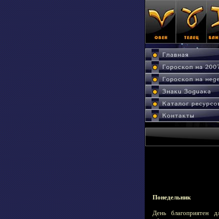
Понедельник
День благоприятен д