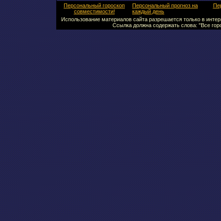
Персональный гороскоп
Персональный прогноз на
Пе
совместимости!
каждый день
Использование материалов сайта разрешается только в интерн
Ссылка должна содержать слова: "Все горо