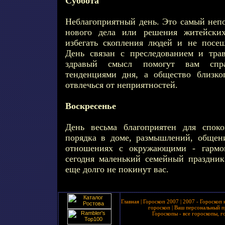
Суббота
Неблагоприятный день. Это самый непо
нового дела или решения житейских
избегать скопления людей и не посе
День связан с преследованием и тра
здравый смысл помогут вам спра
тенденциями дня, а общество близко
отвлечься от неприятностей.
Воскресенье
День весьма благоприятен для споко
порядка в доме, размышлений, общен
отношениях с окружающими - гармон
сегодня маленький семейный праздни
еще долго не покинут вас.
Главная
|
Гороскоп 2007
|
2007 - Гороскоп 
гороскоп
|
Ваш персональный п
Гороскопы - все гороскопы, г