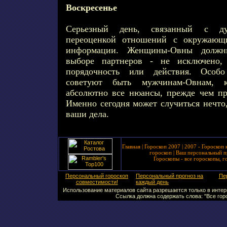
Воскресенье
Серьезный день, связанный с ду
переоценкой отношений с окружающ
информации. Женщины-Овны должн
выборе партнеров - не исключено,
порядочность или действия. Особ
советуют быть мужчинам-Овнам, к
абсолютно все нюансы, прежде чем пр
Именно сегодня может случиться нечто,
ваши дела.
Главная
|
Гороскоп 2007
|
2007 - Гороскоп 
гороскоп
|
Ваш персональный п
Гороскопы - все гороскопы, г
Персональный гороскоп
Персональный прогноз на
Пе
совместимости!
каждый день
Использование материалов сайта разрешается только в интерн
Ссылка должна содержать слова: "Все горо