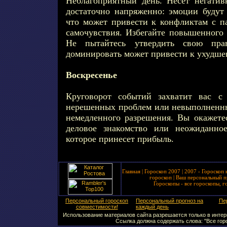
Неблагоприятный день. Несет негати
достаточно напряженно: эмоции будут 
что может привести к конфликтам с 
самочувствия. Избегайте повышенного 
Не пытайтесь утвердить свою пра
доминировать может привести к ухудш
Воскресенье
Круговорот событий захватит вас с
нерешенных проблем или невыполненны
немедленного разрешения. Вы окажет
деловое знакомство или неожиданное
которое принесет прибыль.
Главная
|
Гороскоп 2007
|
2007 - Гороскоп 
гороскоп
|
Ваш персональный п
Гороскопы - все гороскопы, г
Персональный гороскоп
Персональный прогноз на
Пе
совместимости!
каждый день
Использование материалов сайта разрешается только в интерн
Ссылка должна содержать слова: "Все горо