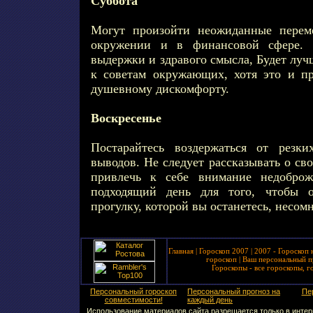
Суббота
Могут произойти неожиданные пере
окружении и в финансовой сфере. 
выдержки и здравого смысла, Будет луч
к советам окружающих, хотя это и п
душевному дискомфорту.
Воскресенье
Постарайтесь воздержаться от резк
выводов. Не следует рассказывать о св
привлечь к себе внимание недоброж
подходящий день для того, чтобы о
прогулку, которой вы останетесь, несом
Главная
|
Гороскоп 2007
|
2007 - Гороскоп 
гороскоп
|
Ваш персональный п
Гороскопы - все гороскопы, г
Персональный гороскоп
Персональный прогноз на
Пе
совместимости!
каждый день
Использование материалов сайта разрешается только в интерн