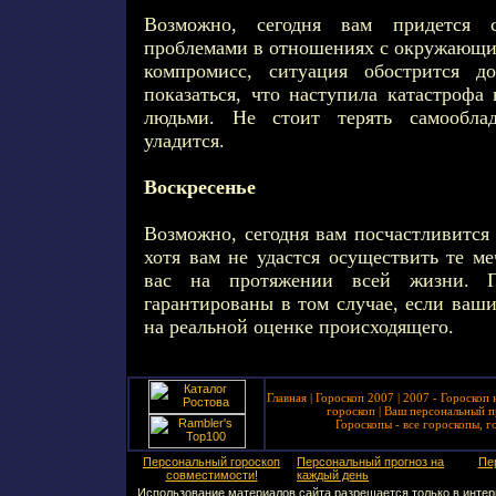
Возможно, сегодня вам придется 
проблемами в отношениях с окружающим
компромисс, ситуация обострится д
показаться, что наступила катастрофа
людьми. Не стоит терять самообла
уладится.
Воскресенье
Возможно, сегодня вам посчастливится
хотя вам не удастся осуществить те м
вас на протяжении всей жизни. 
гарантированы в том случае, если ваш
на реальной оценке происходящего.
Главная
|
Гороскоп 2007
|
2007 - Гороскоп 
гороскоп
|
Ваш персональный п
Гороскопы - все гороскопы, г
Персональный гороскоп
Персональный прогноз на
Пе
совместимости!
каждый день
Использование материалов сайта разрешается только в интерн