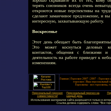
хорошо скрывайте их от тех, кому о
терять союзников всегда очень невыго
откроются новые перспективы на труд
сделают заманчивое предложение, и вы 
интересную, захватывающую работу.
Воскресенье
Этот день обещает быть благоприятн
Это может коснуться деловых ко
контактов, общения с близкими и
деятельность на работе приведет к не
изменениям.
Главная
|
Гороскоп 2007
|
2007 - Гороскоп 
гороскоп
|
Ваш персональный п
Гороскопы - все гороскопы, г
Персональный гороскоп
Персональный прогноз на
Пе
совместимости!
каждый день
Использование материалов сайта разрешается только в интерн
Ссылка должна содержать слова: "Все горо