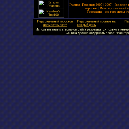
Главная
|
Гороскоп 2007
|
2007 - Гороскоп 
гороскоп
|
Ваш персональный п
Гороскопы - все гороскопы, г
Персональный гороскоп
Персональный прогноз на
Пе
совместимости!
каждый день
Использование материалов сайта разрешается только в интерн
Ссылка должна содержать слова: "Все горо