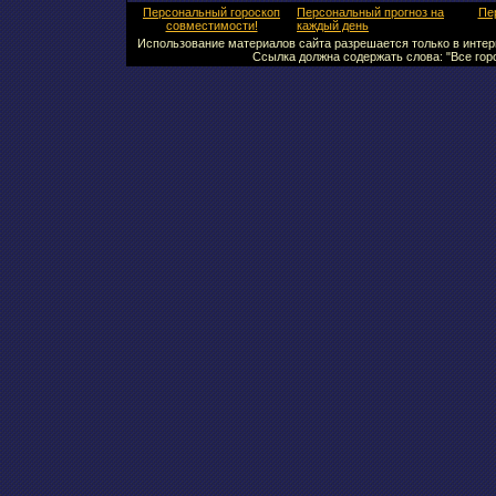
Персональный гороскоп
Персональный прогноз на
Пе
совместимости!
каждый день
Использование материалов сайта разрешается только в интерн
Ссылка должна содержать слова: "Все горо