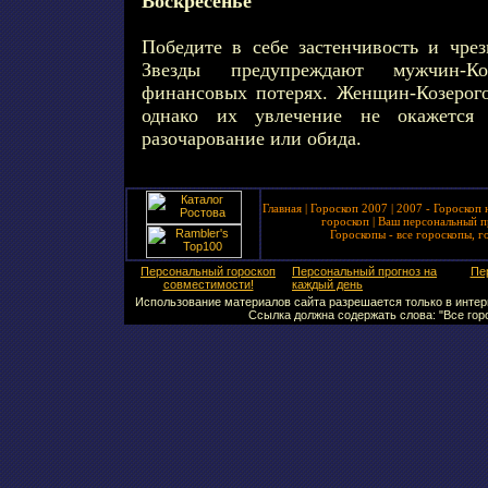
Воскресенье
Победите в себе застенчивость и чрез
Звезды предупреждают мужчин-К
финансовых потерях. Женщин-Козерого
однако их увлечение не окажется
разочарование или обида.
Главная
|
Гороскоп 2007
|
2007 - Гороскоп 
гороскоп
|
Ваш персональный п
Гороскопы - все гороскопы, г
Персональный гороскоп
Персональный прогноз на
Пе
совместимости!
каждый день
Использование материалов сайта разрешается только в интерн
Ссылка должна содержать слова: "Все горо