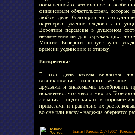
повышенной ответственности, особенно
финансовым обязательствам, которые с
любом деле благоприятно сотрудниче
партнеров, умение следовать интуиц
Вероятны перемены в душевном состо
незамеченными для окружающих, но о
Многие Козероги почувствуют упад
времени уединению и отдыху.
Воскресенье
В этот день весьма вероятны носта
возникновение сильного желания 
друзьями и знакомыми, возобновить 
исключено, что мысли многих Козерогов
желания - подталкивать к опрометчив
приметами и правильно их растолковыв
во сне или наяву - надежда обернется р
Главная
|
Гороскоп 2007
|
2007 - Гороскоп 