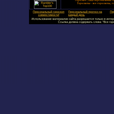
гороскоп
|
Ваш персональный п
Гороскопы - все гороскопы, г
Персональный гороскоп
Персональный прогноз на
Пе
совместимости!
каждый день
Использование материалов сайта разрешается только в интерн
Ссылка должна содержать слова: "Все горо