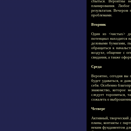
сбыться. Вероятны н
планирования. Любо
результатам. Вечером
проблемами.
Вторник
Один из <чистых> дн
потенциал находится н
деловыми бумагами, пы
обращаться к начальс
воздухе, общение с ог
свидания, а также офор
Среда
Вероятно, сегодня вы 
будет удаваться, и да
себя. Особенно благоп
знакомство, которое 
следует торопиться, т
сожалеть о выброшенных
Четверг
Активный, творческий 
планы, контакты с парт
неким фундаментом для