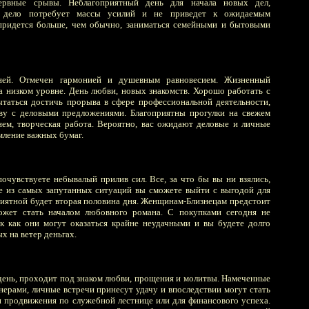
ервные срывы. Неблагоприятный день для начала новых дел,
е дело потребует массы усилий и не приведет к ожидаемым
 придется больше, чем обычно, заниматься семейными и бытовыми
ей. Отмечен гармонией и душевным равновесием. Жизненный
а низком уровне. День любви, новых знакомств. Хорошо работать с
таться достичь прорыва в сфере профессиональной деятельности,
тву с деловыми предложениями. Благоприятны прогулки на свежем
нем, творческая работа. Вероятно, вас ожидают деловые и личные
мление важных бумаг.
почувствуете небывалый прилив сил. Все, за что бы вы ни взялись,
же из самых запутанных ситуаций вы сможете выйти с выгодой для
риятной будет вторая половина дня. Женщинам-Близнецам предстоит
может стать началом любовного романа. С покупками сегодня не
ак как они могут оказаться крайне неудачными и вы будете долго
 на ветер деньгах.
день, проходит под знаком любви, прощения и молитвы. Намеченные
нерами, личные встречи принесут удачу и впоследствии могут стать
 продвижения по служебной лестнице или для финансового успеха.