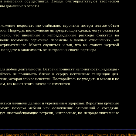
 намерения осуществятся. Звезды благоприятствуют творческой
тны домашние хлопоты.
оложение недостаточно стабильно: вероятны потери или же объем
ния. Надежды, возложенные на предстоящие сделки, могут оказаться
ючено, что внезапные и непредвиденные расходы скажутся на
полне возможны серьезные перемены в личных отношениях, как
 отрицательные. Может случиться и так, что вы станете жертвой
 попадете в зависимость от настроения своего партнера.
для любой деятельности. Встречи принесут неприятности, надежды -
айтесь не принимать близко к сердцу негативные тенденции дня.
сия, которая сейчас некстати. Постарайтесь не уходить в мысли и не
м, так как от этого ничего не изменится.
аняться личными делами и укреплением здоровья. Вероятны крупные
емонт, покупка мебели или осложнение отношений с соседями.
дут многообещающие встречи, интересные, но непродолжительные
ная
|
Гороскоп 2007
|
2007 - Гороскоп на неделю
|
Знаки Зодиака
|
Планеты
|
Год крысы
|
Любо