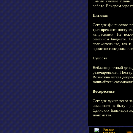
Самые смелые планы и
работе. Вечером вероя
Пятница
Сегодня финансовое п
трат превысит поступле
напрасными. Не искл
семейном бюджете. В
положительные, так и
происков соперника или
Суббота
Неблагоприятный день 
разочарования. Постар
Возможна легкая депрес
занимайтесь самоанализо
Воскресенье
Сегодня лучше всего з
изменения в быту: р
Одиноких Близнецов ж
знакомства.
Глав