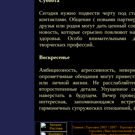
Суббота
Сегодня нужно подвести черту под с
контактами. Общение с новыми партнер
друзья или родня могут дать ценный со
новость, которые серьезно повлияют н
здоровья. Особо внимательными 
творческих профессий.
Воскресенье
Амбициозность, агрессивность, неве
опрометчивые обещания могут привест
или личной жизни. Не расслабляйте
второстепенные детали. Упущенное с
наверстать в будущем. Вечер прове
интересная, запоминающаяся вст
гармоничных супружеских отношений, в
Главная
|
Гороскоп 2007
|
2007 - Гороскоп 
гороскоп
|
Ваш персональный п
Гороскопы - все гороскопы, г