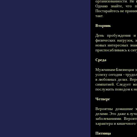
организованности. Не
Однако знайте, что п
Постарайтесь не приним
такт.
Вторник
День пробуждения и 
физических нагрузок, 
новых интересных знак
приспосабливаясь к сит
Среда
Мужчинам-Близнецам зв
успеху сегодня - труд
в любовных делах. Вер
симпатией. Следует в
послужить поводом к н
Четверг
Вероятны домашние хл
делами. Это даже к лу
заболеваниями. Вероя
характера и кишечного 
Пятница