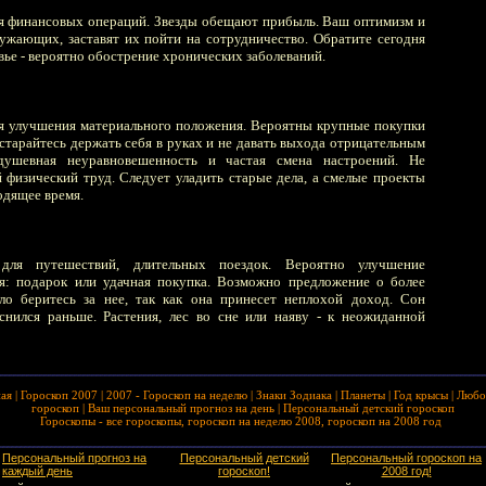
я финансовых операций. Звезды обещают прибыль. Ваш оптимизм и
ружающих, заставят их пойти на сотрудничество. Обратите сегодня
вье - вероятно обострение хронических заболеваний.
я улучшения материального положения. Вероятны крупные покупки
старайтесь держать себя в руках и не давать выхода отрицательным
ушевная неуравновешенность и частая смена настроений. Не
 физический труд. Следует уладить старые дела, а смелые проекты
одящее время.
для путешествий, длительных поездок. Вероятно улучшение
я: подарок или удачная покупка. Возможно предложение о более
ло беритесь за нее, так как она принесет неплохой доход. Сон
снился раньше. Растения, лес во сне или наяву - к неожиданной
ная
|
Гороскоп 2007
|
2007 - Гороскоп на неделю
|
Знаки Зодиака
|
Планеты
|
Год крысы
|
Любо
гороскоп
|
Ваш персональный прогноз на день
|
Персональный детский гороскоп
Гороскопы - все гороскопы, гороскоп на неделю 2008, гороскоп на 2008 год
Персональный прогноз на
Персональный детский
Персональный гороскоп на
каждый день
гороскоп!
2008 год!