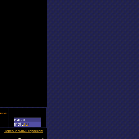
вный
Персональный гороскоп!