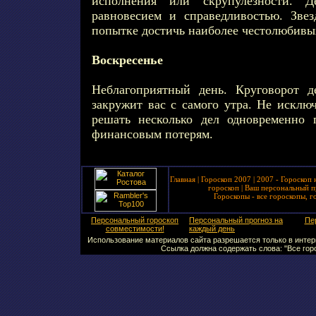
исполнения или скрупулезности. Д
равновесием и справедливостью. Зве
попытке достичь наиболее честолюбивы
Воскресенье
Неблагоприятный день. Круговорот д
закружит вас с самого утра. Не исклю
решать несколько дел одновременно
финансовым потерям.
Главная
|
Гороскоп 2007
|
2007 - Гороскоп 
гороскоп
|
Ваш персональный п
Гороскопы - все гороскопы, г
Персональный гороскоп
Персональный прогноз на
Пе
совместимости!
каждый день
Использование материалов сайта разрешается только в интерн
Ссылка должна содержать слова: "Все горо