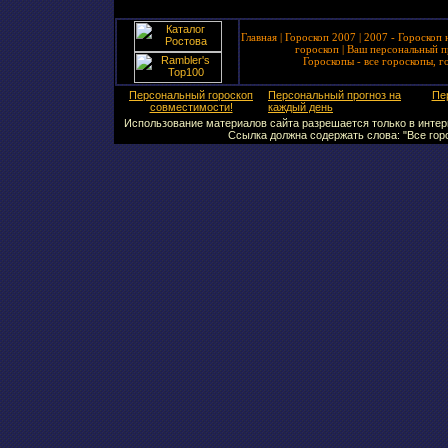
Главная
|
Гороскоп 2007
|
2007 - Гороскоп 
гороскоп
|
Ваш персональный п
Гороскопы - все гороскопы, г
Персональный гороскоп
Персональный прогноз на
Пе
совместимости!
каждый день
Использование материалов сайта разрешается только в интерн
Ссылка должна содержать слова: "Все горо