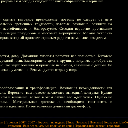
 разрыв. Вам сегодня следует проявить собранность и терпение.
 сделать выгодное предложение, поэтому не следует от него
ебольших временных трудностей, которые, возможно, возникли на
 настойчивость и благоразумие. Сегодня вероятно достижение
ганизации праздников и массовых мероприятий. Можно устроить
дник, который принесет взрослым радости не меньше, чем детям.
детям, дому. Домашние хлопоты поглотят вас полностью. Бытовые
редний план. Благоприятно делать крупные покупки, приобретать
о, вас ждут большие и приятные перемены, связанные с детьми. Не
ески и умственно. Рекомендуется отдых у воды.
преобразования и трансформацию. Возможны неожиданности как
ень. Вероятно, вам повезет заключить выгодный контракт. Нужно
силы и внимание, только в этом случае вас ждет успех. Однако не
пехами. Материальные достижения необходимо соотносить с
ми и идеалами. Иначе возможен душевный дискомфорт.
ная
|
Гороскоп 2007
|
2007 - Гороскоп на неделю
|
Знаки Зодиака
|
Планеты
|
Год крысы
|
Любо
гороскоп
|
Ваш персональный прогноз на день
|
Персональный детский гороскоп