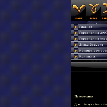
Понедельник
День обещает быть бл