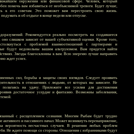
ижайшем окружении или финансовой сфере. Человек, который
обен помочь вам избавиться от необъяснимой тревоги. Будет лучше,
сь к его советам. Это поможет вам перестроить свою жизнь.
 подумать и об отдыхе в конце недели или отпуске.
едоразумений. Рекомендуется реально посмотреть на создавшееся
 оно слишком зависит от вашей субъективной оценки. Кроме того,
столкнуться с проблемой взаимоотношений с партнерами и
рые будут недовольны вашим альтруизмом. Вам придется найти
йствиях. Звезды благосклонны к вам. Всю энергию лучше направить
енно ждет успех.
зненных сил, борьбы и защиты своих взглядов. Следует проявить
рительность в отношениях с людьми, от которых вы зависите. Не
 полагаясь на удачу. Приложите все усилия для достижения
проявив достаточное усердие и фантазию. Возможны заболевания,
стемой.
язанный с расщеплением сознания. Многим Рыбам будет трудно
е активного и пассивного начал. Может возникнуть перенапряжение,
лика вероятность несчастных случаев. В решении любых проблем
себя. Не ждите помощи со стороны. Отношения с избранниками будут