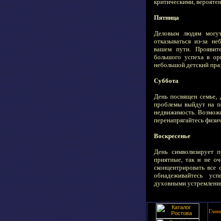
критическими, вероятен
Пятница
Деловым людям могут
отказываться из-за н
вашем пути. Проявите
большого успеха в ор
небольшой детский праз
Суббота
День посвящен семье, 
проблемы выйдут на пе
недвижимость. Возможн
перенапрягайтесь физич
Воскресенье
День символизирует 
приятные, так и не оч
сконцентрировать все 
обнадеживайтесь ус
духовными устремления
Глав