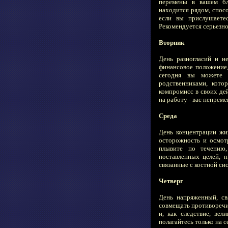
перемены в вашем бл
находится рядом, спос
если вы прислушаете
Рекомендуется серьезно
Вторник
День разногласий и н
финансовое положение,
сегодня вы можете 
родственниками, кото
компромисс в своих де
на работу - вас непрем
Среда
День концентрации жи
осторожность и осмот
плывите по течению,
поставленных целей, 
связанные с костной си
Четверг
День напряженный, св
совмещать противоречи
и, как следствие, ве
полагайтесь только на 