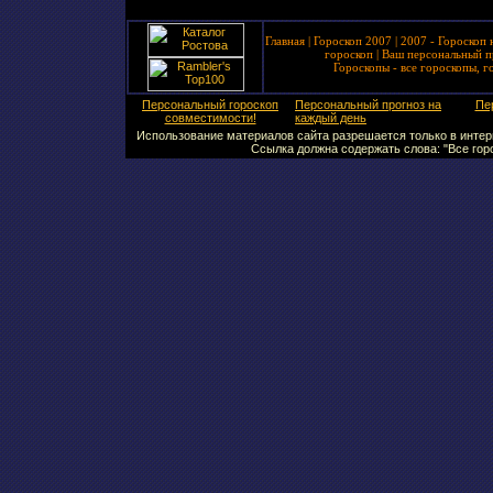
Главная
|
Гороскоп 2007
|
2007 - Гороскоп 
гороскоп
|
Ваш персональный п
Гороскопы - все гороскопы, г
Персональный гороскоп
Персональный прогноз на
Пе
совместимости!
каждый день
Использование материалов сайта разрешается только в интерн
Ссылка должна содержать слова: "Все горо