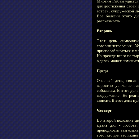
Многим Рыбам удастся 
для достижения своей ц
встреч, супружеской л
Все болезни этого дн
рассказывать.
Вторник
Этот день символиз
совершенствования. У
приспосабливаться к л
Но прежде всего постар
в делах может помешать 
Среда
Опасный день, связан
вероятно усиление так
соблазнам. В этот день
воздержание. Не реаги
зависит. В этот день н
Четверг
Во второй половине дн
Девиз дня - любовь, 
преподносит вам жизнь,
того, кто для вас явля