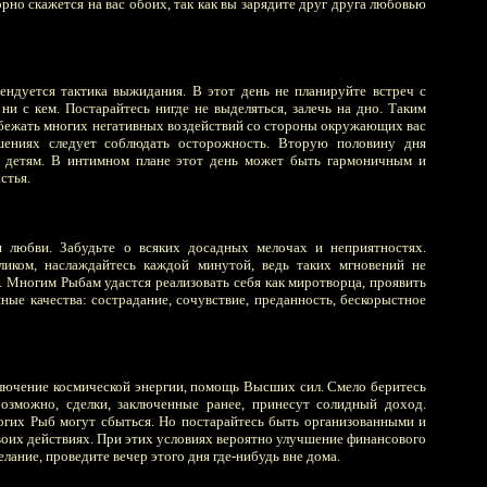
орно скажется на вас обоих, так как вы зарядите друг друга любовью
ендуется тактика выжидания. В этот день не планируйте встреч с
ни с кем. Постарайтесь нигде не выделяться, залечь на дно. Таким
бежать многих негативных воздействий со стороны окружающих вас
шениях следует соблюдать осторожность. Вторую половину дня
е, детям. В интимном плане этот день может быть гармоничным и
стья.
я любви. Забудьте о всяких досадных мелочах и неприятностях.
ликом, наслаждайтесь каждой минутой, ведь таких мгновений не
. Многим Рыбам удастся реализовать себя как миротворца, проявить
ные качества: сострадание, сочувствие, преданность, бескорыстное
лючение космической энергии, помощь Высших сил. Смело беритесь
Возможно, сделки, заключенные ранее, принесут солидный доход.
гих Рыб могут сбыться. Но постарайтесь быть организованными и
воих действиях. При этих условиях вероятно улучшение финансового
лание, проведите вечер этого дня где-нибудь вне дома.