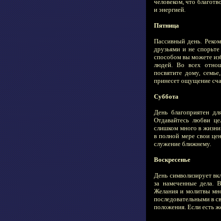
человеком, что благотв
и энергией.
Пятница
Пассивный день. Реком
друзьями и не спорьте 
способом вы можете из
людей. Во всех отно
посвятите дому, семь
принесет ощущение сча
Суббота
День благоприятен дл
Отдавайтесь любви це
слишком много в жизни
в полной мере свои цен
служение ближнему.
Воскресенье
День символизирует вк
за намеченные дела. 
Желания и молитвы мно
последовательными в с
положения. Если есть же