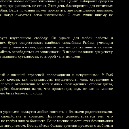
обойти любые острые жизненные углы. Однако выбирайте средства
ели, зря рисковать не стоит. Этот день благоприятен для интимных
юбви. Ваша половина может проявить к вам повышенное внимание.
я могут оказаться легко излечимыми. О снах лучше никому не
ирует внутреннюю свободу. Он удачен для любой работы и
спех будет сопутствовать наиболее спокойным Рыбам, умеющим
юбым условиям жизни, сдерживать свои эмоции, желания и поступки.
айтесь освободиться от зависимости. В первой половине дня успеху
излишняя суетливость, во второй - апатия и лень.
ный с внешней агрессией, провокациями и искушениями. У Рыб
их качеств, как податливость, внушаемость, лень, стремление к
 полезно ограничение во всех земных наслаждениях: строгая диета,
руйте болезненно на то, что происходит, ведь от вас не многое
ужно быть ближе к природе.
я удачными окажутся любые контакты с близкими родственниками.
спокойствие и согласие. Научитесь довольствоваться тем, что
 не требуя ничего большего. Ваше мнение не останется без внимания
ется авторитетом. Постарайтесь больше времени провести с любимым