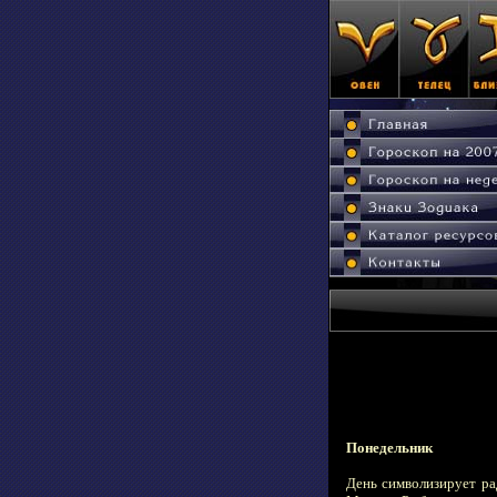
Понедельник
День символизирует ра