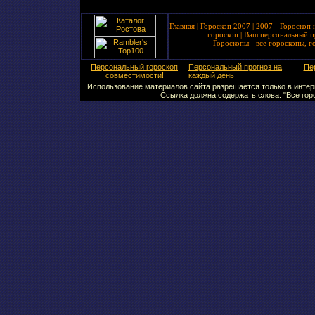
Главная
|
Гороскоп 2007
|
2007 - Гороскоп 
гороскоп
|
Ваш персональный п
Гороскопы - все гороскопы, г
Персональный гороскоп
Персональный прогноз на
Пе
совместимости!
каждый день
Использование материалов сайта разрешается только в интерн
Ссылка должна содержать слова: "Все горо