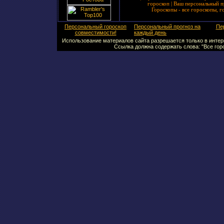
гороскоп
|
Ваш персональный п
Гороскопы - все гороскопы, г
Персональный гороскоп
Персональный прогноз на
Пе
совместимости!
каждый день
Использование материалов сайта разрешается только в интерн
Ссылка должна содержать слова: "Все горо