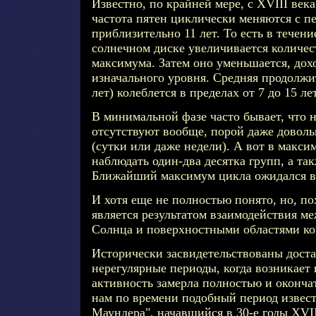
Известно, по крайней мере, с XVIII века
частота пятен циклически меняются с 
приблизительно 11 лет. То есть в течени
солнечном диске увеличивается количест
максимума. Затем оно уменьшается, дох
изначального уровня. Средняя продолжи
лет) колеблется в пределах от 7 до 15 лет
В минимальной фазе часто бывает, что 
отсутствуют вообще, порой даже довол
(сутки или даже недели). А вот в макс
наблюдать один-два десятка групп, а та
Ближайший максимум цикла ожидался в 
И хотя еще не полностью понято, но, п
является результатом взаимодействия м
Солнца и поверхностными областями ко
Исторически засвидетельствованы дост
нерегулярные периоды, когда возникает 
активность замерла полностью и оконча
нам по времени подобный период извес
Маундера", начавшийся в 30-е годы XVI