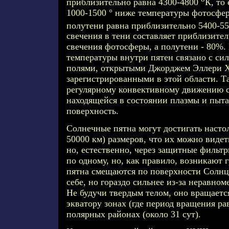
приблизительно равна 4300-4800
К, то
1000-1500 ° ниже температуры фотосфер
полутени равна приблизительно 5400-5
свечения в тени составляет приблизите
свечения фотосферы, а полутени - 80%.
температуры внутри пятен связано с с
полями, открытыми Джорджем Эллери Хе
зарегистрированными в этой области. 
регулярному конвективному движению с
находящейся в состоянии плазмы и пыт
поверхность.
Солнечные пятна могут достигать насто
50000 км) размеров, что их можно виде
но, естественно, через защитные фильтр
по одному, но, как правило, возникают 
пятна смещаются по поверхности Солнца
себе, но гораздо сильнее из-за неравно
Не будучи твердым телом, оно вращаетс
экватору зонах (где период вращения рав
полярных районах (около 31 сут).