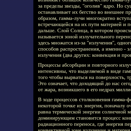
за пределы звезды, "оголив" ядро. Но с
останавливает их бегство во внешнее п
образом, гамма-лучи многократно вступ
встречающейся на их пути материей и 
дальше. Слой Солнца, в котором происх
называется зоной излучательного перен
здесь множатся из-за "излучения", одно
способов распространения, а именно - 
излучения (два других: конвекция и про
Процессы абсорбции и повторного излу
интенсивны, что выделяемой в виде гам
того чтобы вырваться на поверхность, т
Это означает, что доходящий до нас сег
от жара, возникшего в его недрах милли
В ходе процессов столкновения гамма-ф
некоторой точке их энергия, поначалу о
равна термической энергии солнечной м
доминирующим становится процесс конв
радиационного переноса, где энергия пе
конвективной зоне излучение и матери