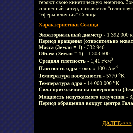
теряют свою кинетическую энергию. Зон
солнечный ветер, называется "гелиопауз
"сферы влияния" Солнца.
Характеристики Солнца
Экваториальный диаметр -
1 392 000 
Период вращения (относительно экват
Масса (Земля = 1) -
332 946
Объем (Земля = 1) -
1 303 600
3
Средняя плотность -
1,41 г/см
3
Плотность ядра -
около 100 г/см
o
Температура поверхности -
5770
K
o
Температура ядра -
14 000 000
K
Сила притяжения на поверхности (Зем
Мощность испускаемого излучения -
3
Период обращения вокруг центра Гал
ДАЛЕЕ->>>