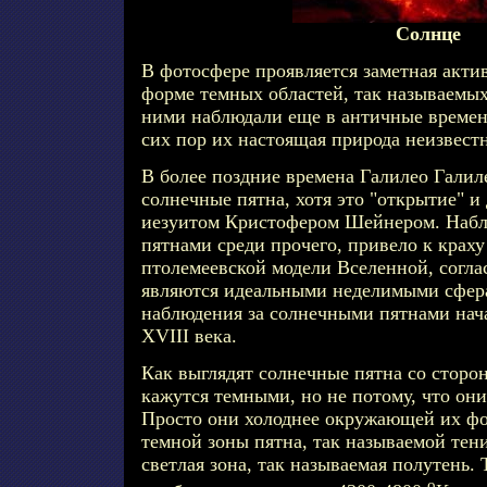
Солнце
В фотосфере проявляется заметная акти
форме темных областей, так называемых
ними наблюдали еще в античные времена,
сих пор их настоящая природа неизвестн
В более поздние времена Галилео Галил
солнечные пятна, хотя это "открытие" и
иезуитом Кристофером Шейнером. Набл
пятнами среди прочего, привело к краху
птолемеевской модели Вселенной, согла
являются идеальными неделимыми сфер
наблюдения за солнечными пятнами нач
XVIII века.
Как выглядят солнечные пятна со сторо
кажутся темными, но не потому, что он
Просто они холоднее окружающей их фо
темной зоны пятна, так называемой тен
светлая зона, так называемая полутень.
o