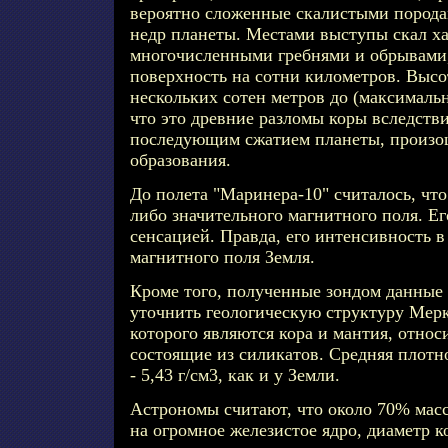
вероятно сложенные скалистыми пород
недр планеты. Местами выступы скал х
многочисленными гребнями и обрывами
поверхность на сотни километров. Высо
нескольких сотен метров до (максимальн
что это древние разломы коры вследств
последующим сжатием планеты, произо
образования.
До полета "Маринера-10" считалось, что
либо значительного магнитного поля. Ег
сенсацией. Правда, его интенсивность в
магнитного поля Земля.
Кроме того, полученные зондом данные
уточнить геологическую структуру Мер
которого являются кора и мантия, относ
состоящие из силикатов. Средняя плотн
- 5,43 г/см3, как и у Земли.
Астрономы считают, что около 70% мас
на огромное железистое ядро, диаметр к