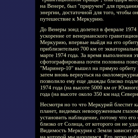
на Венере, был "приручен" для придани
энергии, достаточной для того, чтобы о
путешествие к Меркурию.
До Венеры зонд долетел в феврале 1974 
ускорение от венерианского гравитацио
Меркурию, впервые выйдя на его орбит
приблизительно 700 км от экваториальн
марте 1974 года. За время выполнения э
сфотографирована почти половина пове
"Маринер-10" вышел на прямую орбиту 
затем вновь вернуться на околомеркури
позволило ему еще дважды близко подлет
1974 года (на высоте 5000 км от Южного
года (на высоте около 350 км над Севе
Несмотря но то что Меркурий блестит ка
планет, видимых невооруженным глазом,
установить наблюдение, потому что его
близко от Солнца, от которого он не уда
Видимость Меркурия с Земли зависит о
на которой мы находимся. Его легко наб