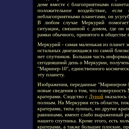
доме вместе с благоприятными планета
положительное воздействие, если
неблагоприятными планетами, он усугуб
В любом случае Меркурий помогае
ситуации, связанной с домом, где он н
рамки обычного, принятого в обществе 
Меркурий - самая маленькая из планет 
остальных двигающаяся по самой близко
нет спутников. Большая часть информа
сегодняшний день о Меркурии, получен
"Маринер-10", единственного космическ
эту планету.
Изображения, переданные "Маринером-1
новые сведения о том, что поверхность
кратерами. Сходство с
Луной
оказалось 
полным. На Меркурии есть области, п
кратерами, типа лунных, но другие кра
равнинами, имеют слабо выраженный ре
нашего спутника. Кроме этого, есть хол
кратерами, а также большие плоские, пр