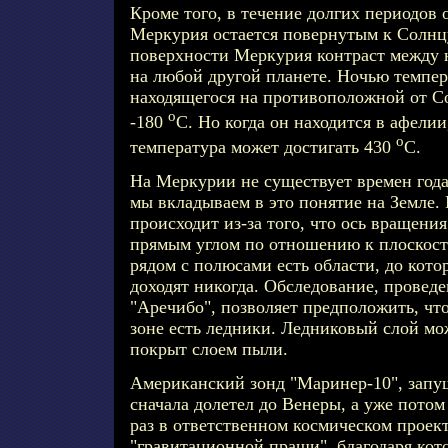
Кроме того, в течение долгих периодов
Меркурия остается повернутым к Солнцу.
поверхности Меркурия контраст между 
на любой другой планете. Ночью темпе
находящегося на противоположной от Со
o
-180
С. Но когда он находится в афелии
o
температура может достигать 430
С.
На Меркурии не существует времен года
мы вкладываем в это понятие на Земле.
происходит из-за того, что ось вращени
прямым углом по отношению к плоскост
рядом с полюсами есть области, до кот
доходят никогда. Обследование, провед
"Аречибо", позволяет предположить, что
зоне есть ледники. Ледниковый слой мож
покрыт слоем пыли.
Американский зонд "Маринер-10", запу
сначала долетел до Венеры, а уже пото
раз в ответственном космическом проек
"гравитационной пращи", благодаря кот