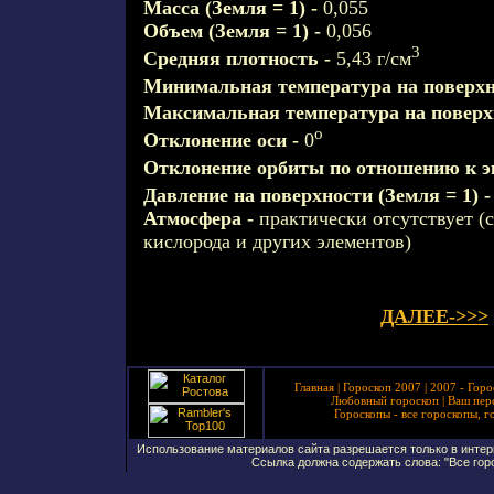
Масса (Земля = 1) -
0,055
Объем (Земля = 1) -
0,056
3
Средняя плотность -
5,43 г/см
Минимальная температура на поверхн
Максимальная температура на поверх
о
Отклонение оси -
0
Отклонение орбиты по отношению к э
Давление на поверхности (Земля = 1) 
Атмосфера -
практически отсутствует (с
кислорода и других элементов)
ДАЛЕЕ->>>
Главная
|
Гороскоп 2007
|
2007 - Горо
Любовный гороскоп
|
Ваш пер
Гороскопы - все гороскопы, г
Использование материалов сайта разрешается только в интерн
Ссылка должна содержать слова: "Все горо