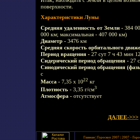
Итак, наблюдать с Земли в целом возм
поверхности.
Характеристики Луны
Средняя удаленность от Земли -
384 0
000 км; максимальная - 407 000 км)
Диаметр -
3476 км
Средняя скорость орбитального движ
Период вращения -
27 сут 7 ч 43 мин 12
Сидерический период обращения -
27 
Синодический период обращения (фаз
с
22
Масса -
7,35 х 10
кг
3
Плотность -
3,35 г/см
Атмосфера -
отсутствует
ДАЛЕЕ->>>
Главная
|
Гороскоп 2007
|
2007 - Горо