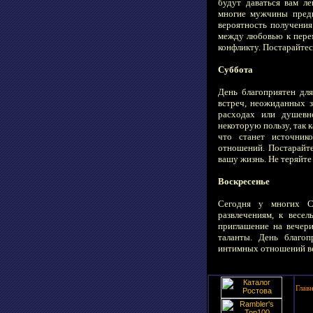
будут даваться вам ле
многие мужчины предп
вероятность получения
между любовью к пере
конфликту. Постарайтес
Суббота
День благоприятен дл
встреч, неожиданных з
расходах или душевн
некоторую пользу, так 
что станет источник
отношений. Постарайте
вашу жизнь. Не теряйте
Воскресенье
Сегодня у многих Ст
развлечениям, к весе
приглашение на вечер
таланты. День благо
интимных отношений ве
Глав