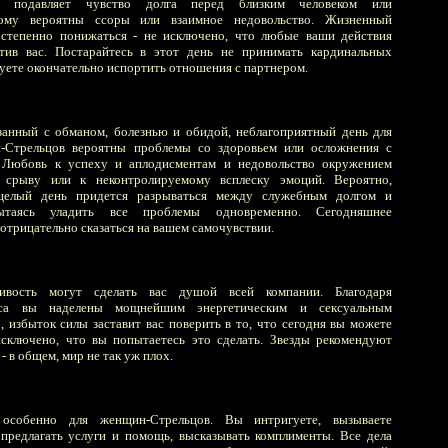
ни подавляет чувство долга перед близким человеком или
тому вероятны ссоры или взаимное недовольство. Жизненный
остепенно понижаться - не исключено, что любые ваши действия
тив вас. Постарайтесь в этот день не принимать кардинальных
уете окончательно испортить отношения с партнером.
занный с обманом, болезнью и обидой, неблагоприятный день для
-Стрельцов вероятны проблемы со здоровьем или осложнения с
 Любовь к успеху и аплодисментам и недовольство окружением
 срыву или к неконтролируемому всплеску эмоций. Вероятно,
целый день придется разрываться между служебным долгом и
таясь уладить все проблемы одновременно. Сегодняшнее
отрицательно сказаться на вашем самочувствии.
ивость могут сделать вас душой всей компании. Благодаря
рса вы наделены мощнейшим энергетическим и сексуальным
, избыток силы заставит вас поверить в то, что сегодня вы можете
исключено, что вы попытаетесь это сделать. Звезды рекомендуют
- в общем, мир не так уж плох.
 особенно для женщин-Стрельцов. Вы интригуете, вызываете
 предлагать услуги и помощь, высказывать комплименты. Все дела