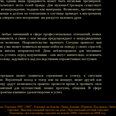
гко, однако ваша правдивость может быть несколько чрезмерной:
очитают лесть голой правде. Для мужчин-Стрельцов существует
 вознаграждения, подарка или выигрыша. Возможно, противоречие
менам и долгом по отношению к спутнице приведет к внутреннему
ь умерить свое нетерпение: вы рискуете наломать дров.
я любых начинаний в сфере профессиональных отношений, новых
накомств, в связи с чем звезды предупреждают о непредвиденных
ом волнении. Покровительство мрачного Сатурна принесет вам
как у вас может появиться желание пойти на поводу у своих страстей,
ом многих неприятностей. День неблагоприятен для интимных
сь устоять перед искушениями - они могут значительно осложнить
 голову, задумайтесь над последствиями опрометчивых поступков.
рельцов может появиться стремление к успеху, к светским
лью. Вероятный поход в театр или на концерт, визит друзей или
инку дадут возможность приятно провести время и проявить свои
приятный для путешествий, пеших прогулок, общения. В сфере
роятны взаимное удовлетворение и успех.
ная
|
Гороскоп 2007
|
2007 - Гороскоп на неделю
|
Знаки Зодиака
|
Планеты
|
Год крысы
|
Любо
гороскоп
|
Ваш персональный прогноз на день
|
Персональный детский гороскоп
Гороскопы - все гороскопы, гороскоп на неделю 2008, гороскоп на 2008 год