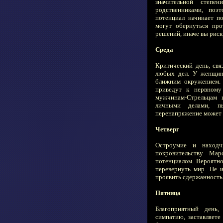
значительной степе
родственниками, поэ
потенциал начинает п
могут обернуться про
решений, иначе вы риск
Среда
Критический день, свя
любых дел. У женщин
ближним окружением.
приведут к нервному
мужчинам-Стрельцам 
личными делами, пы
перенапряжение может 
Четверг
Остроумие и находч
покровительству Ма
потенциалом. Вероятно
перевернуть мир. Не 
проявить сдержанность 
Пятница
Благоприятный день,
симпатию, заставляете