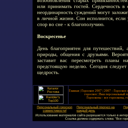
возобновления старых привязанносте
или принимать гостей. Сердечность в 
неординарность суждений могут заложи
в личной жизни. Сон исполнится, если 
спор во сне - к благополучию.
Воскресенье
День благоприятен для путешествий, 
природы, общения с друзьями. Вероят
заставит вас пересмотреть планы 
предстоящую неделю. Сегодня следует
щедрость.
Главная
|
Гороскоп 2007
|
2007 - Гороскоп 
гороскоп
|
Ваш персональный п
Гороскопы - все гороскопы, г
Персональный гороскоп
Персональный прогноз на
Пе
совместимости!
каждый день
Использование материалов сайта разрешается только в интерн
Ссылка должна содержать слова: "Все горо