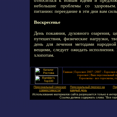
относиться к новым идеям и предлож
небольшие проблемы со здоровьем
питанию: переедание в эти дни вам сил
Воскресенье
День покаяния, духовного озарения, ц
путешествия, физические нагрузки, тв
день для лечения методами народно
вещими, следует ожидать исполнения. 
хлопотам.
Главная
|
Гороскоп 2007
|
2007 - Гороскоп 
гороскоп
|
Ваш персональный п
Гороскопы - все гороскопы, г
Персональный гороскоп
Персональный прогноз на
Пе
совместимости!
каждый день
Использование материалов сайта разрешается только в интерн
Ссылка должна содержать слова: "Все горо