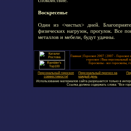
спокойствие.
Воскресенье
Один из <чистых> дней. Благоприяте
физических нагрузок, прогулок. Все п
металлов и мебели, будут удачны.
Главная
|
Гороскоп 2007
|
2007 - Гороскоп 
гороскоп
|
Ваш персональный п
Гороскопы - все гороскопы, г
Персональный гороскоп
Персональный прогноз на
Пе
совместимости!
каждый день
Использование материалов сайта разрешается только в интерн
Ссылка должна содержать слова: "Все горо