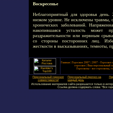
Воскресенье
Неблагоприятный для здоровья день.
низком уровне. Не исключены травмы, 
хронических заболеваний. Напряженн
накопившаяся усталость может п
раздражительности или нервным срыва
со стороны посторонних лиц. Избе
жесткости в высказываниях, темноты, пр
Главная
|
Гороскоп 2007
|
2007 - Гороскоп 
гороскоп
|
Ваш персональный п
Гороскопы - все гороскопы, г
Персональный гороскоп
Персональный прогноз на
Пе
совместимости!
каждый день
Использование материалов сайта разрешается только в интерн
Ссылка должна содержать слова: "Все горо