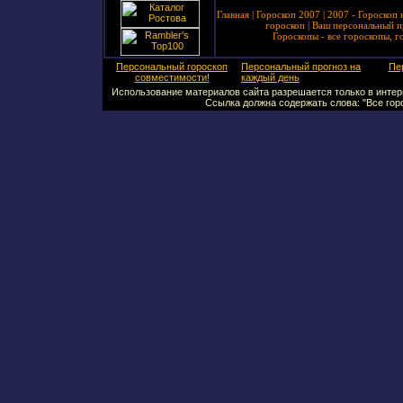
Главная
|
Гороскоп 2007
|
2007 - Гороскоп 
гороскоп
|
Ваш персональный п
Гороскопы - все гороскопы, г
Персональный гороскоп
Персональный прогноз на
Пе
совместимости!
каждый день
Использование материалов сайта разрешается только в интерн
Ссылка должна содержать слова: "Все горо