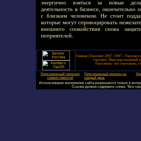
энергично взяться за новые дела
деятельность в бизнесе, окончательно 
с близким человеком. Не стоит подд
которые могут спровоцировать нежелат
внешнего спокойствия снова защити
неприятелей.
Главная
|
Гороскоп 2007
|
2007 - Гороскоп 
гороскоп
|
Ваш персональный п
Гороскопы - все гороскопы, г
Персональный гороскоп
Персональный прогноз на
Пе
совместимости!
каждый день
Использование материалов сайта разрешается только в интерн
Ссылка должна содержать слова: "Все горо