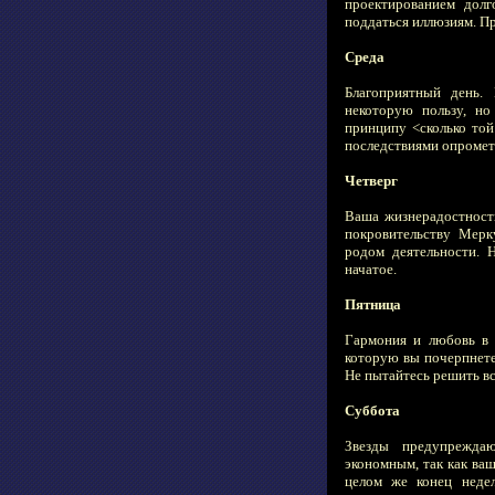
проектированием долг
поддаться иллюзиям. Пр
Среда
Благоприятный день. 
некоторую пользу, но
принципу <сколько той
последствиями опромет
Четверг
Ваша жизнерадостность
покровительству Мерк
родом деятельности. 
начатое.
Пятница
Гармония и любовь в 
которую вы почерпнете
Не пытайтесь решить в
Суббота
Звезды предупрежда
экономным, так как ваш
целом же конец недел