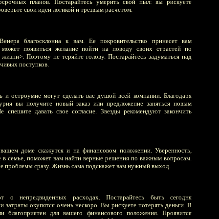
осрочных планов. Постарайтесь умерить свой пыл: вы рискуете
оверьте свои идеи логикой и трезвым расчетом.
Венера благосклонна к вам. Ее покровительство принесет вам
 может появиться желание пойти на поводу своих страстей по
 жизни>. Поэтому не теряйте голову. Постарайтесь задуматься над
чивых поступков.
 и остроумие могут сделать вас душой всей компании. Благодаря
урия вы получите новый заказ или предложение заняться новым
Не спешите давать свое согласие. Звезды рекомендуют закончить
вашем доме скажутся и на финансовом положении. Уверенность,
 в семье, поможет вам найти верные решения по важным вопросам.
се проблемы сразу. Жизнь сама подскажет вам нужный выход.
ют о непредвиденных расходах. Постарайтесь быть сегодня
и затраты окупятся очень нескоро. Вы рискуете потерять деньги. В
и благоприятен для вашего финансового положения. Проявится