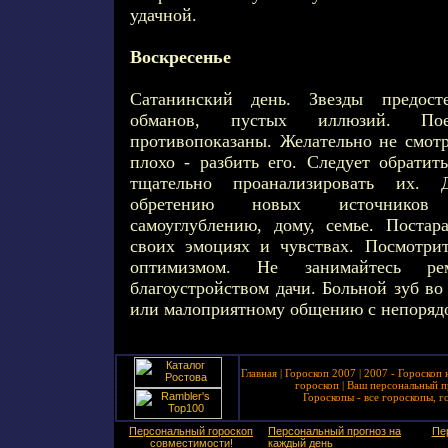
удачной.
Воскресенье
Сатанинский день. Звезды предост
обманов, пустых иллюзий. По
противопоказаны. Желательно не смотр
плохо - разбить его. Следует обрати
тщательно проанализировать их. 
обретению новых источников 
самоуглублению, дому, семье. Постар
своих эмоциях и чувствах. Посмотри
оптимизмом. Не занимайтесь р
благоустройством дачи. Больной зуб во
или малоприятному общению с непоряд
Главная
|
Гороскоп 2007
|
2007 - Гороскоп 
гороскоп
|
Ваш персональный п
Гороскопы - все гороскопы, г
Персональный гороскоп
Персональный прогноз на
Пе
совместимости!
каждый день