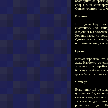
благоприятное время д
споры, решающим аргу
Сон исполнится через ч
Вторник
Этот день будет окр
счастливым, если выйд
людьми, и вы получите
Хорошо заводить новые 
Однако планеты совету
истолковать вашу откро
Среда
Весьма вероятно, что 
дела. Наиболее успешн
трудности, постарайте
большую глубину и ярк
для работы, творчества
Четверг
Благоприятный день д
центре всеобщего вним
казалось недоступным.
Тельцам звезды реком
ранее начатое дело. 