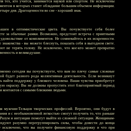
ля тех, кто учится, занимается наукой или спортом. Не исключены
ментом в которых станет обладание большим объемом информации.
етыре дня. Драгоценности во сне - хороший знак.
ашен в оптимистические цвета. Вы почувствуете себя более
ете за обычные рамки. Возможно, предстоит встреча с приятными
 удовольствие от комплиментов. Не сомневайтесь в их искренности.
знакомства - вы можете блеснуть, показать себя в выгодном свете.
ют не терять голову. Не исключено, что кое-кто может превратно
венность и великодушие.
именно сегодня вы почувствуете, что вам по плечу самые сложные
ой будет разного рода коллективная деятельность. Если возникнут
сь найти поддержку у близкого человека. Ваши чувства приобретут
ую окраску. Вы не должны пропустить этот благоприятный период
 и контактов с самыми близкими людьми.
ля мужчин-Тельцов творческих профессий. Вероятно, они будут в
ания и с необыкновенной легкостью смогут получить то, что раньше
 Разум и интуиция помогут выйти из сложной ситуации. Женщинам-
ендуют разумно перегруппировать силы, чтобы довести до конца
Не исключено, что вы получите финансовую поддержку и что при