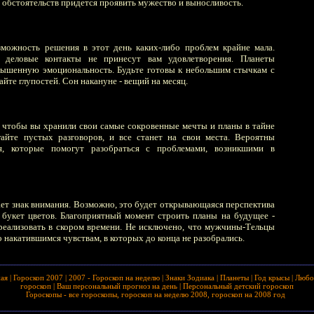
 обстоятельств придется проявить мужество и выносливость.
зможность решения в этот день каких-либо проблем крайне мала.
 деловые контакты не принесут вам удовлетворения. Планеты
вышенную эмоциональность. Будьте готовы к небольшим стычкам с
айте глупостей. Сон накануне - вещий на месяц.
чтобы вы хранили свои самые сокровенные мечты и планы в тайне
гайте пустых разговоров, и все станет на свои места. Вероятны
я, которые помогут разобраться с проблемами, возникшими в
т знак внимания. Возможно, это будет открывающаяся перспектива
 букет цветов. Благоприятный момент строить планы на будущее -
реализовать в скором времени. Не исключено, что мужчины-Тельцы
накатившимся чувствам, в которых до конца не разобрались.
ная
|
Гороскоп 2007
|
2007 - Гороскоп на неделю
|
Знаки Зодиака
|
Планеты
|
Год крысы
|
Любо
гороскоп
|
Ваш персональный прогноз на день
|
Персональный детский гороскоп
Гороскопы - все гороскопы, гороскоп на неделю 2008, гороскоп на 2008 год