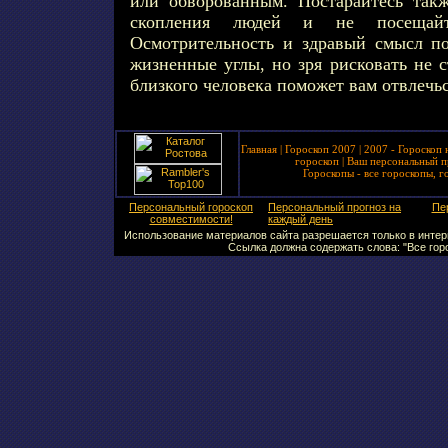
или обворованным. Постарайтесь такж
скопления людей и не посещайт
Осмотрительность и здравый смысл п
жизненные углы, но зря рисковать не 
близкого человека поможет вам отвлечьс
Главная
|
Гороскоп 2007
|
2007 - Гороскоп 
гороскоп
|
Ваш персональный п
Гороскопы - все гороскопы, г
Персональный гороскоп
Персональный прогноз на
Пе
совместимости!
каждый день
Использование материалов сайта разрешается только в интерн
Ссылка должна содержать слова: "Все горо