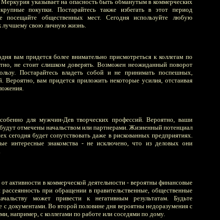
 Меркурия указывает на опасность быть обманутым в коммерческих
крупные покупки. Постарайтесь также избегать в этот период
е посещайте общественных мест. Сегодня используйте любую
к лучшему свою личную жизнь.
одня вам придется более внимательно присмотреться к коллегам по
ятно, не стоит слишком доверять. Возможен неожиданный поворот
льзу. Постарайтесь владеть собой и не принимать поспешных,
 Вероятно, вам придется приложить некоторые усилия, отстаивая
ложения.
особенно для мужчин-Дев творческих профессий. Вероятно, ваши
 будут отмечены начальством или партнерами. Жизненный потенциал
пех сегодня будет сопутствовать даже в рискованных предприятиях.
е интересные знакомства - не исключено, что из деловых они
.
 от активности в коммерческой деятельности - вероятны финансовые
 рассеянность при обращении в правительственные, общественные
ачальству может привести к негативным результатам. Будьте
е с документами. Во второй половине дня вероятны недоразумения с
, например, с коллегами по работе или соседями по дому.