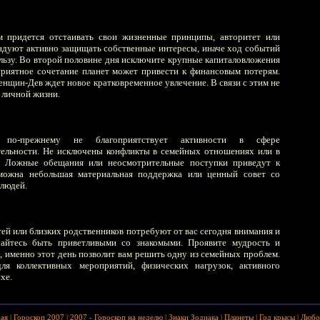
м придется отстаивать свои жизненные принципы, авторитет или
ендуют активно защищать собственные интересы, иначе ход событий
ользу. Во второй половине дня исключите крупные капиталовложения
приятное сочетание планет может привести к финансовым потерям.
енщин-Дев ждет новое кратковременное увлечение. В связи с этим не
 личной жизни.
д по-прежнему не благоприятствует активности в сфере
тельности. Не исключены конфликты в семейных отношениях или в
. Ложные обещания или неосмотрительные поступки приведут к
можна небольшая материальная поддержка или ценный совет со
людей.
ей или близких родственников потребуют от вас сегодня внимания и
райтесь быть приветливыми со знакомыми. Проявите мудрость и
, именно этот день позволит вам решить одну из семейных проблем.
ля коллективных мероприятий, физических нагрузок, активного
хе.
ная
|
Гороскоп 2007
|
2007 - Гороскоп на неделю
|
Знаки Зодиака
|
Планеты
|
Год крысы
|
Любо