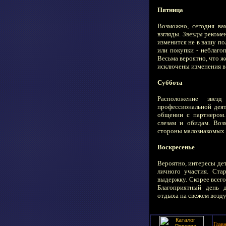
Пятница
Возможно, сегодня ва
взгляды. Звезды реком
изменится не в вашу п
или покупки - неблаго
Весьма вероятно, что ж
исключены изменения в
Суббота
Расположение звез
профессиональной дея
общении с партнером
слезам и обидам. Воз
стороны малознакомых 
Воскресенье
Вероятно, интересы дет
личного участия. Ста
выдержку. Скорее всего
Благоприятный день д
отдыха на свежем возду
Глав