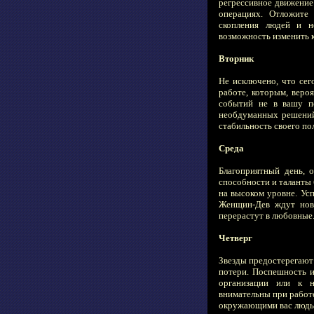
регрессивное движение
операциях. Отложите 
скопления людей и н
возможность изменить 
Вторник
Не исключено, что сег
работе, которым, веро
событий не в вашу по
необдуманных решений.
стабильность своего по
Среда
Благоприятный день, 
способности и таланты
на высоком уровне. Ус
Женщин-Дев ждут новы
перерастут в любовные
Четверг
Звезды предостерегают
потери. Поспешность и
организации или к н
внимательны при работ
окружающими вас людьми