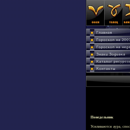
Понедельник
Усиливаются аура, спо