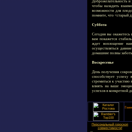
Доброжелательность и 
чтобы наладить взаимо
возможности для плодо
помните, что <старый д
Суббота
Сегодня вы окажетесь 
вам покажется стабил
ждет воплощение наи
осуществляться давни
домашние полны заботы
Воскресенье
День получения сокров
способствует успеху 
стремиться к участию 
влиять на ваше эмоци
успехов в конкретной д
Глав
Персональный гороскоп
совместимости!