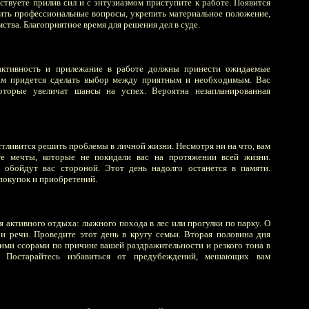
ствуете прилив сил и с энтузиазмом приступите к работе. Появится
ить профессиональные вопросы, укрепить материальное положение,
ства. Благоприятное время для решения дел в суде.
активность и прилежание в работе должны принести ожидаемые
вам придется сделать выбор между приятным и необходимым. Вас
оторые увеличат шансы на успех. Вероятна незапланированная
стливится решить проблемы в личной жизни. Несмотря ни на что, вам
те мечты, которые не покидали вас на протяжении всей жизни.
 обойдут вас стороной. Этот день надолго останется в памяти.
покупок и приобретений.
 активного отдыха: лыжного похода в лес или прогулки по парку. О
и речи. Проведите этот день в кругу семьи. Вторая половина дня
ими ссорами по причине вашей раздражительности и резкого тона в
 Постарайтесь избавиться от предубеждений, мешающих вам