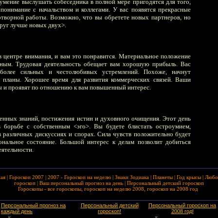
умение выслушать собеседника в полной мере пригодятся для того,
понимание с начальством и коллегами. У вас появятся прекрасные
творной работы. Возможно, что вы обретете новых партнеров, но
руг лучше новых двух>.
в центре внимания, и вам это понравится. Материальное положение
ьным. Трудовая деятельность обещает вам хорошую прибыль. Вас
более сильных и честолюбивых устремлений. Похоже, начнут
е планы. Хорошее время для развития коммерческих связей. Ваши
 и проявят по отношению к вам повышенный интерес.
енных знаний, постижения истин и духовного очищения. Этот день
в борьбе с собственным <эго>. Вы будете блистать остроумием,
в различных дискуссиях и спорах. Сила чувств положительно будет
ональное состояние. Большой интерес к делам позволит добиться
еятельности.
ная
|
Гороскоп 2007
|
2007 - Гороскоп на неделю
|
Знаки Зодиака
|
Планеты
|
Год крысы
|
Любо
гороскоп
|
Ваш персональный прогноз на день
|
Персональный детский гороскоп
Гороскопы - все гороскопы, гороскоп на неделю 2008, гороскоп на 2008 год
Персональный прогноз на
Персональный детский
Персональный гороскоп на
каждый день
гороскоп!
2008 год!