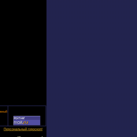
вный
Персональный гороскоп!